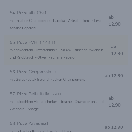
54. Pizza alla Chef
ab
mit frischen Champignons, Paprika - Artischocken - Oliven -
12,90
scharfe Peperoni
55. Pizza FVH
1,5,6,9,11
ab
mit gekochtem Hinterschinken - Salami - frischen Zwiebeln
12,90
und Knoblauch - Oliven - scharfe Peperoni
56. Pizza Gorgonzola
9
ab 12,90
mit Gorgonzolakäse und frischen Champignons
57. Pizza Bella Italia
5,9,11
ab
mit gekochtem Hinterschinken - frischen Champignons und
12,90
Zwiebeln - Spargel
58. Pizza Arkadasch
ab 12,90
mit türkischer Knoblauchwurst - Oliven